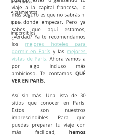
cuando estés organizando tu 
Itinerarios
viaje a la capital francesa, lo 
Alojamientos
más seguro es que no sabrás ni 
por donde empezar. Pero ya 
Rutas
sabes que aquí estamos, 
Imperdibles
¿verdad? Ya te recomendamos 
los 
mejores hoteles para 
dormir en París
 y las 
mejores 
vistas de París.
 Ahora vamos a 
por algo incluso más 
ambicioso. Te contamos 
QUÉ 
VER EN PARÍS.
Así sin más. Una lista de 30 
sitios que conocer en París. 
Estos son nuestros 
imprescindibles. Para que 
puedas preparar tu viaje con 
más facilidad, 
hemos 