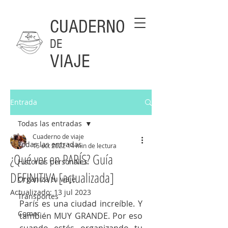
CUADERNO
DE
VIAJE
Entrada
Todas las entradas
Cuaderno de viaje
Todas las entradas
15 oct 2022
14 min de lectura
¿Qué ver en PARÍS? Guía
Historias personales
DEFINITIVA [actualizada]
Organiza tu viaje
Actualizado:
13 jul 2023
Transportes
París es una ciudad increíble. Y 
Comer
también MUY GRANDE. Por eso 