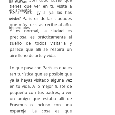
Triunfo... Son todo cosas que 
Itinerarios
tienes que ver en tu visita a 
Alojamientos
París. Pero, ¿y si ya las has 
visto? París es de las ciudades 
Rutas
que más turistas recibe al año. 
Imperdibles
Y es normal, la ciudad es 
preciosa, es prácticamente el 
sueño de todos visitarla y 
parece que allí se respira un 
aire lleno de arte y vida. 
Lo que pasa con París es que es 
tan turística que es posible que 
ya la hayas visitado alguna vez 
en tu vida. A lo mejor fuiste de 
pequeño con tus padres, a ver 
un amigo que estaba allí de 
Erasmus o incluso con una 
expareja. La cosa es que 