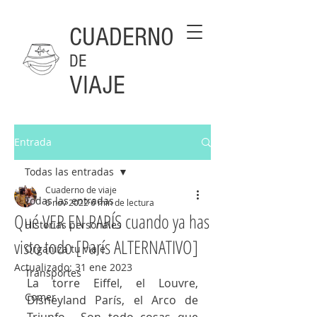
CUADERNO
DE
VIAJE
Entrada
Todas las entradas
Cuaderno de viaje
Todas las entradas
6 nov 2022
6 min de lectura
Qué VER EN PARÍS cuando ya has
Historias personales
visto todo [París ALTERNATIVO]
Organiza tu viaje
Actualizado:
31 ene 2023
Transportes
La torre Eiffel, el Louvre, 
Comer
Disneyland París, el Arco de 