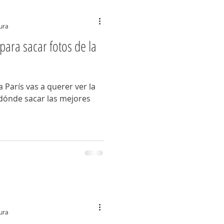
tura
ara sacar fotos de la
a París vas a querer ver la
 dónde sacar las mejores
tura