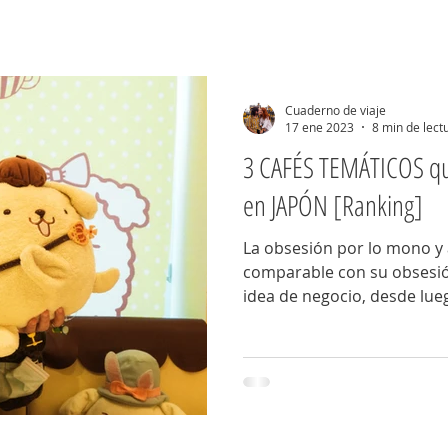
Cuaderno de viaje
17 ene 2023
8 min de lect
3 CAFÉS TEMÁTICOS qu
en JAPÓN [Ranking]
La obsesión por lo mono y 
comparable con su obsesión
idea de negocio, desde lueg