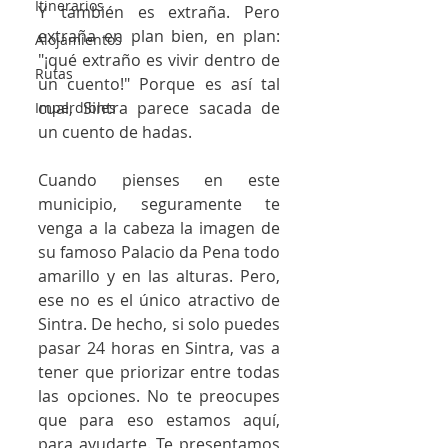
Itinerarios
Y también es extraña. Pero 
extraña en plan bien, en plan: 
Alojamientos
"¡qué extraño es vivir dentro de 
Rutas
un cuento!" Porque es así tal 
cual, Sintra parece sacada de 
Imperdibles
un cuento de hadas.
Cuando pienses en este 
municipio, seguramente te 
venga a la cabeza la imagen de 
su famoso Palacio da Pena todo 
amarillo y en las alturas. Pero, 
ese no es el único atractivo de 
Sintra. De hecho, si solo puedes 
pasar 24 horas en Sintra, vas a 
tener que priorizar entre todas 
las opciones. No te preocupes 
que para eso estamos aquí, 
para ayudarte. Te presentamos 