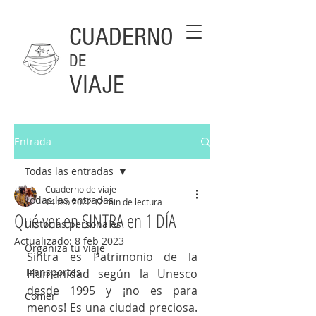
CUADERNO
DE
VIAJE
Entrada
Todas las entradas
Cuaderno de viaje
Todas las entradas
14 feb 2022
12 min de lectura
Qué ver en SINTRA en 1 DÍA
Historias personales
Actualizado:
8 feb 2023
Organiza tu viaje
Sintra es Patrimonio de la 
Transportes
Humanidad según la Unesco 
desde 1995 y ¡no es para 
Comer
menos! Es una ciudad preciosa. 